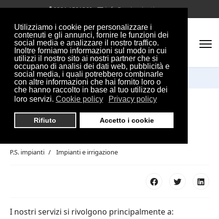
0321 1581369
info@ps-impianti.com
Utilizziamo i cookie per personalizzare i
contenuti e gli annunci, fornire le funzioni dei
social media e analizzare il nostro traffico.
Inoltre forniamo informazioni sul modo in cui
utilizzi il nostro sito ai nostri partner che si
occupano di analisi dei dati web, pubblicità e
social media, i quali potrebbero combinarle
con altre informazioni che hai fornito loro o
che hanno raccolto in base al tuo utilizzo dei
loro servizi.
Cookie policy
Privacy policy
Servizi
Rifiuto
Accetto i cookie
P.S. impianti
Impianti e irrigazione
I nostri servizi si rivolgono principalmente a: